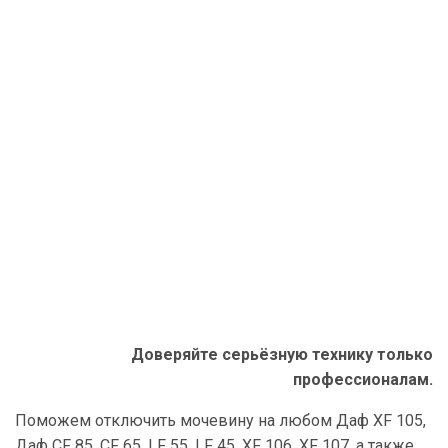
Доверяйте серьёзную технику только
профессионалам.
Поможем отключить мочевину на любом Даф XF 105,
Даф CF 85, CF 65, LF 55, LF 45, XF 106, XF 107, а также