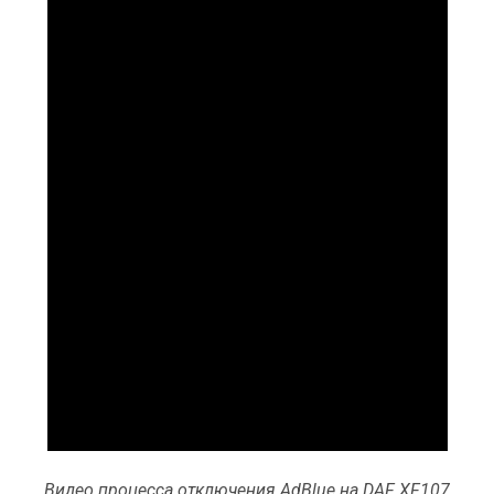
Видео процесса отключения AdBlue на DAF XF107